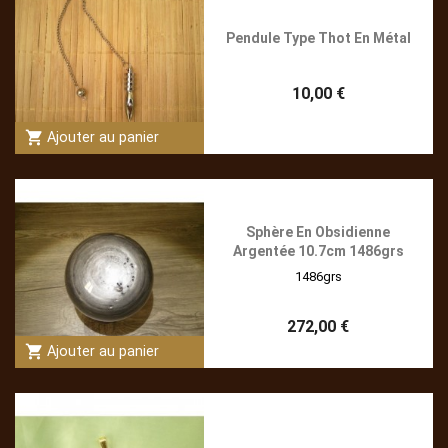
Pendule Type Thot En Métal
10,00 €
shopping_cart
Ajouter au panier
Sphère En Obsidienne
Argentée 10.7cm 1486grs
1486grs
272,00 €
shopping_cart
Ajouter au panier