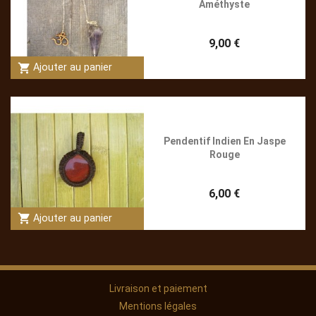
Améthyste
9,00 €
shopping_cart
Ajouter au panier
Pendentif Indien En Jaspe
Rouge
6,00 €
shopping_cart
Ajouter au panier
Livraison et paiement
Mentions légales