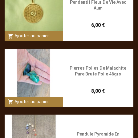
Pendentif Fleur De Vie Avec
Aum
6,00 €
shopping_cart
Ajouter au panier
Pierres Polies De Malachite
Pure Brute Polie 46grs
8,00 €
shopping_cart
Ajouter au panier
Pendule Pyramide En