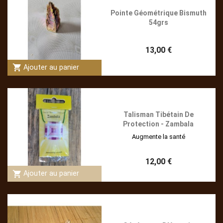
Pointe Géométrique Bismuth
54grs
13,00 €
shopping_cart
Ajouter au panier
Talisman Tibétain De
Protection - Zambala
Augmente la santé
12,00 €
shopping_cart
Ajouter au panier