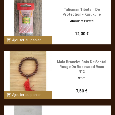
Talisman Tibétain De
Protection - Kurukulle
Amour et Pureté
12,00 €
shopping_cart
Ajouter au panier
Mala Bracelet Bois De Santal
Rouge Ou Rosewood 9mm
N°2
9mm
7,50 €
shopping_cart
Ajouter au panier