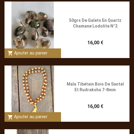
50grs De Galets En Quartz
Chamane Lodolite N°2
16,00 €
shopping_cart
Ajouter au panier
Mala Tibétain Bois De Santal
Et Rudraksha 7-8mm
16,00 €
shopping_cart
Ajouter au panier