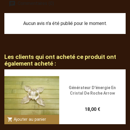
Commentaires (0)
Aucun avis n'a été publié pour le moment.
Les clients qui ont acheté ce produit ont
également acheté :
Générateur D'énergie En
Cristal De Roche Arrow
18,00 €
shopping_cart
Ajouter au panier