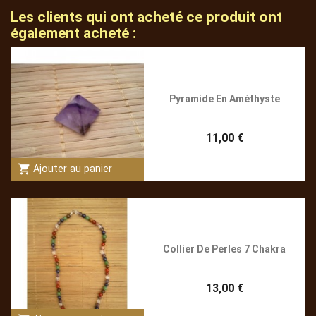
Les clients qui ont acheté ce produit ont
également acheté :
Pyramide En Améthyste
11,00 €
shopping_cart
Ajouter au panier
Collier De Perles 7 Chakra
13,00 €