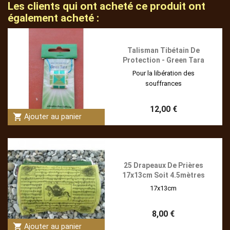
Les clients qui ont acheté ce produit ont
également acheté :
Talisman Tibétain De
Protection - Green Tara
Pour la libération des
souffrances
12,00 €
shopping_cart
Ajouter au panier
25 Drapeaux De Prières
17x13cm Soit 4.5mètres
17x13cm
8,00 €
shopping_cart
Ajouter au panier