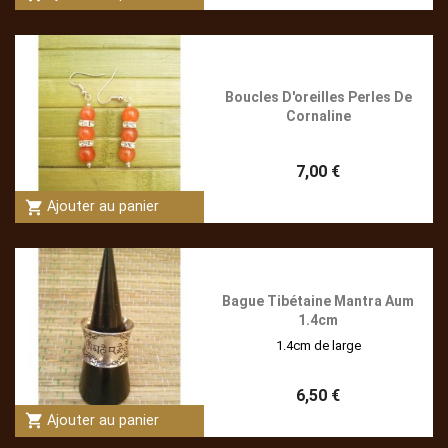
Boucles D'oreilles Perles De
Cornaline
7,00 €
shopping_cart
Ajouter au panier
Bague Tibétaine Mantra Aum
1.4cm
1.4cm de large
6,50 €
shopping_cart
Ajouter au panier