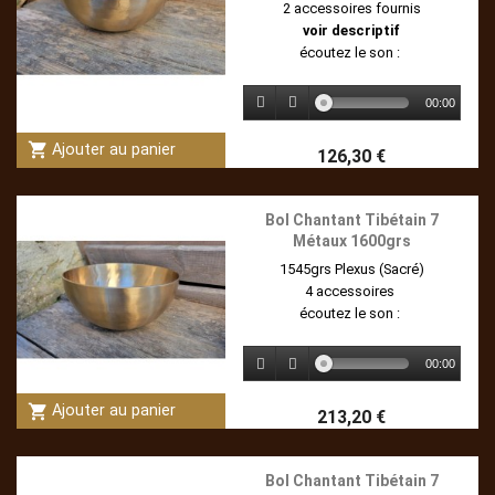
2 accessoires fournis
voir descriptif
écoutez le son :
00:00
shopping_cart
Ajouter au panier
126,30 €
Bol Chantant Tibétain 7
Métaux 1600grs
1545grs Plexus (Sacré)
4 accessoires
écoutez le son :
00:00
shopping_cart
Ajouter au panier
213,20 €
Bol Chantant Tibétain 7