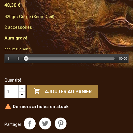
48,30 €
420grs Gorge (3ème Oeil)
2 accessoires
Aum gravé
écoutez le son :
00:00
Quantité

AJOUTER AU PANIER

Derniers articles en stock
Partager