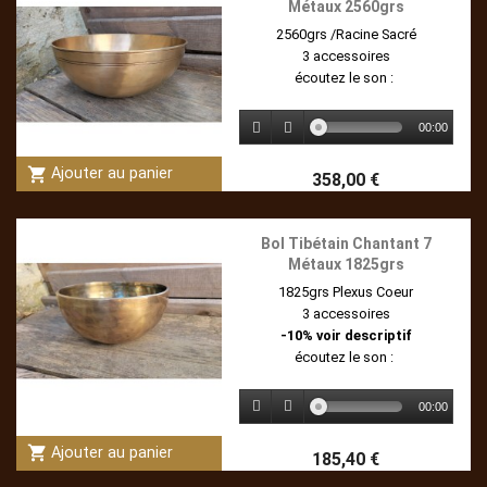
Métaux 2560grs
2560grs /Racine Sacré
3 accessoires
écoutez le son :
00:00
shopping_cart
Ajouter au panier
358,00 €
Bol Tibétain Chantant 7
Métaux 1825grs
1825grs Plexus Coeur
3 accessoires
-10% voir descriptif
écoutez le son :
00:00
shopping_cart
Ajouter au panier
185,40 €