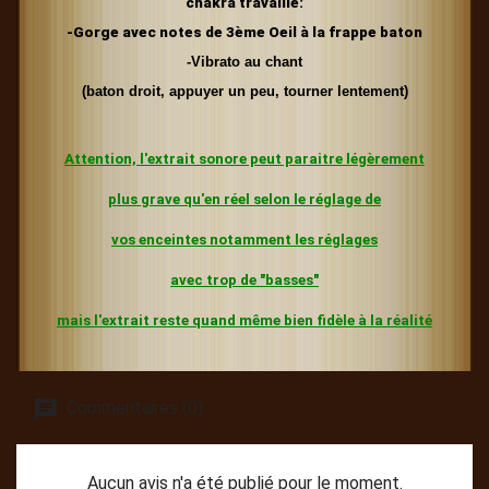
chakra travaillé:
-Gorge avec notes de 3ème Oeil
à la frappe baton
-Vibrato au chant
(baton droit, appuyer un peu, tourner lentement)
Attention, l'extrait sonore peut paraitre légèrement
plus grave
qu'en réel selon le réglage de
vos enceintes
notamment les réglages
avec trop de "basses"
mais l'extrait reste quand même bien fidèle à la réalité
Commentaires (0)
Aucun avis n'a été publié pour le moment.