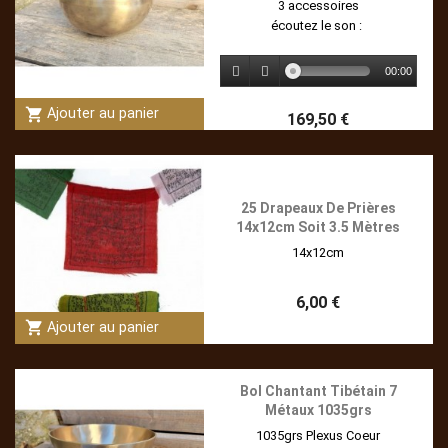
3 accessoires
écoutez le son :
00:00
shopping_cart
Ajouter au panier
169,50 €
25 Drapeaux De Prières
14x12cm Soit 3.5 Mètres
14x12cm
6,00 €
shopping_cart
Ajouter au panier
Bol Chantant Tibétain 7
Métaux 1035grs
1035grs Plexus Coeur