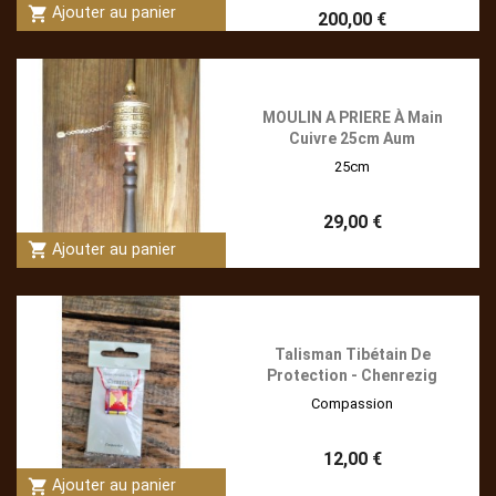
shopping_cart
Ajouter au panier
200,00 €
MOULIN A PRIERE À Main
Cuivre 25cm Aum
25cm
29,00 €
shopping_cart
Ajouter au panier
Talisman Tibétain De
Protection - Chenrezig
Compassion
12,00 €
shopping_cart
Ajouter au panier