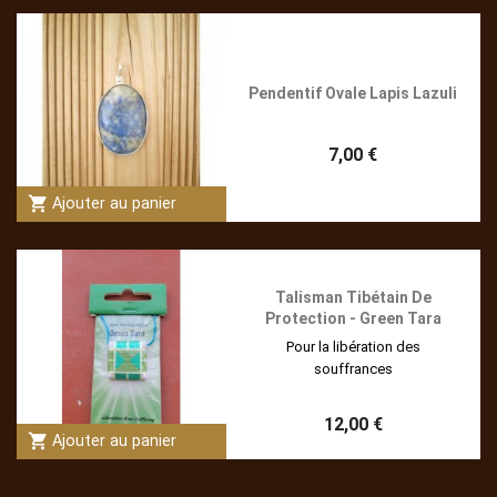
Pendentif Ovale Lapis Lazuli
7,00 €
shopping_cart
Ajouter au panier
Talisman Tibétain De
Protection - Green Tara
Pour la libération des
souffrances
12,00 €
shopping_cart
Ajouter au panier