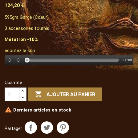
124,20 €
595grs Gorge (Coeur)
3 accessoires fournis
Métatron -10%
écoutez le son :
00:00
Quantité

AJOUTER AU PANIER

Derniers articles en stock
Partager