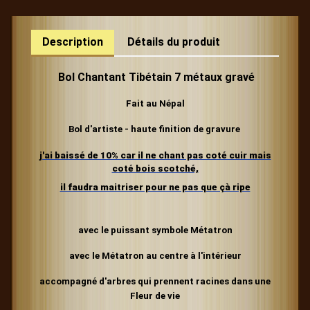
Description
Détails du produit
Bol Chantant Tibétain 7 métaux gravé
Fait au Népal
Bol d'artiste - haute finition de gravure
j'ai baissé de 10% car il ne chant pas coté cuir mais
coté bois scotché,
il faudra maitriser pour ne pas que çà ripe
avec le puissant symbole Métatron
avec le Métatron au centre à l'intérieur
accompagné d'arbres qui prennent racines dans une
Fleur de vie