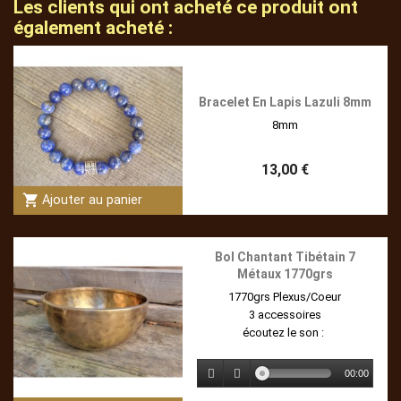
Les clients qui ont acheté ce produit ont
également acheté :
Bracelet En Lapis Lazuli 8mm
8mm
13,00 €
shopping_cart
Ajouter au panier
Bol Chantant Tibétain 7
Métaux 1770grs
1770grs Plexus/Coeur
3 accessoires
écoutez le son :
00:00