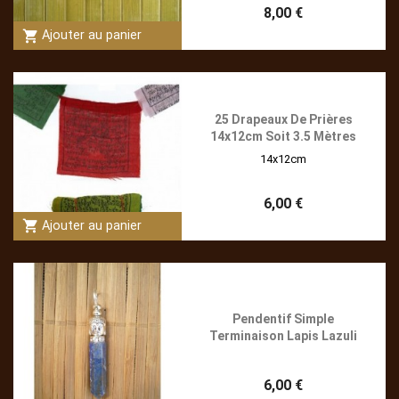
8,00 €
shopping_cart
Ajouter au panier
25 Drapeaux De Prières
14x12cm Soit 3.5 Mètres
14x12cm
6,00 €
shopping_cart
Ajouter au panier
Pendentif Simple
Terminaison Lapis Lazuli
6,00 €