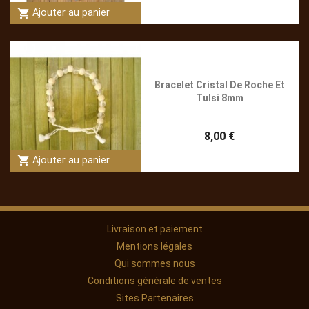
shopping_cart
Ajouter au panier
Bracelet Cristal De Roche Et
Tulsi 8mm
8,00 €
shopping_cart
Ajouter au panier
Livraison et paiement
Mentions légales
Qui sommes nous
Conditions générale de ventes
Sites Partenaires