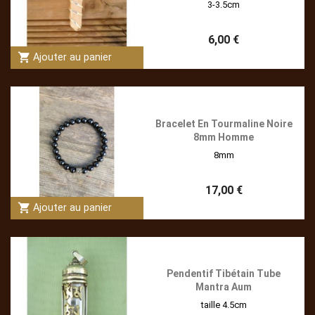
3-3.5cm
6,00 €
shopping_cart
Ajouter au panier
Bracelet En Tourmaline Noire
8mm Homme
8mm
17,00 €
shopping_cart
Ajouter au panier
Pendentif Tibétain Tube
Mantra Aum
taille 4.5cm