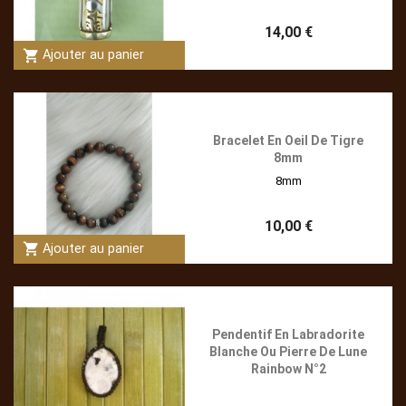
14,00 €
shopping_cart
Ajouter au panier
Bracelet En Oeil De Tigre
8mm
8mm
10,00 €
shopping_cart
Ajouter au panier
Pendentif En Labradorite
Blanche Ou Pierre De Lune
Rainbow N°2