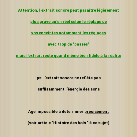
Attention, l'extrait sonore peut paraitre légèrement
plus grave
qu'en réel selon le réglage de
vos enceintes
notamment les réglages
avec trop de "basses"
mais l'extrait reste quand même bien fidèle à la réalité
ps: l'extrait sonore ne reflète pas
suffisamment l'énergie
des sons
Age impossible à déterminer
précisément
(voir article "Histoire des bols " à ce sujet)