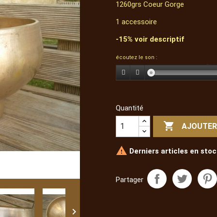
1260grs Coeur Gorge
1 accessoire
-15% voir descriptif
écoutez le son :
Quantité

AJOUTER

Derniers articles en stoc
Partager
