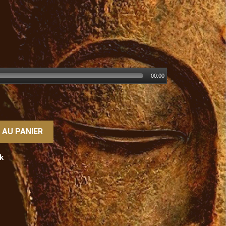
00:00
 AU PANIER
k