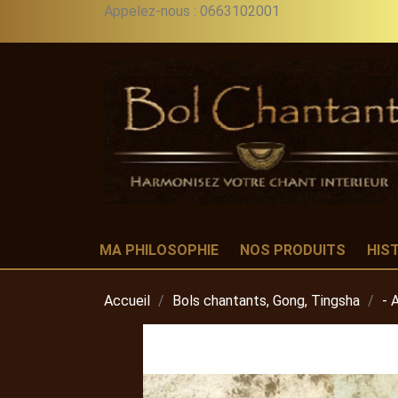
Appelez-nous :
0663102001
MA PHILOSOPHIE
NOS PRODUITS
HIS
Accueil
Bols chantants, Gong, Tingsha
- 