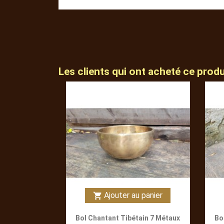
Les clients qui ont acheté ce prod
Ajouter au panier
shopping_cart
Bol Chantant Tibétain 7 Métaux
Bo