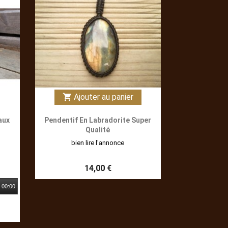
Ajouter au panier
shopping_cart
aux
Pendentif En Labradorite Super
Qualité
bien lire l'annonce
14,00 €
00:00