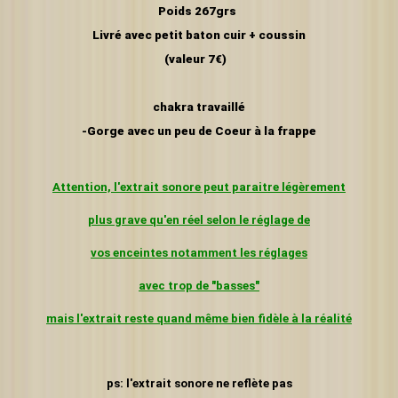
Poids 267grs
Livré avec petit baton cuir + coussin
(valeur 7€)
chakra travaillé
-Gorge avec un peu de Coeur
à la frappe
Attention, l'extrait sonore peut paraitre légèrement
plus grave
qu'en réel selon le réglage de
vos enceintes
notamment les réglages
avec trop de "basses"
mais l'extrait reste quand même bien fidèle à la réalité
ps: l'extrait sonore ne reflète pas