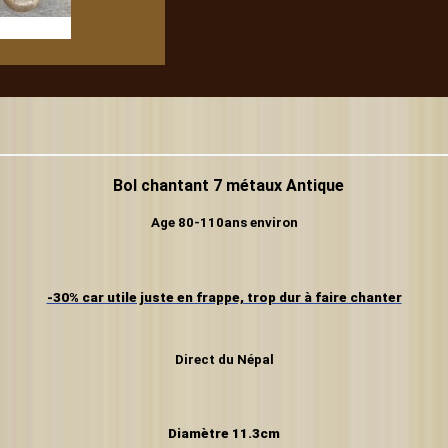
Bol chantant 7 métaux Antique
Age 80-110ans environ
-30% car utile juste en frappe, trop dur à faire chanter
Direct du Népal
Diamètre 11.3cm