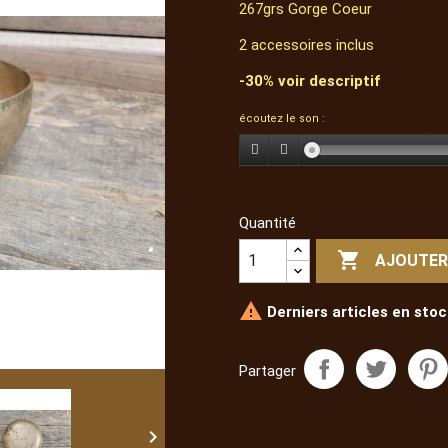
267grs Gorge Coeur
2 accessoires inclus
-30% voir descriptif
écoutez le son :
Quantité

AJOUTER

Derniers articles en stoc
Partager
