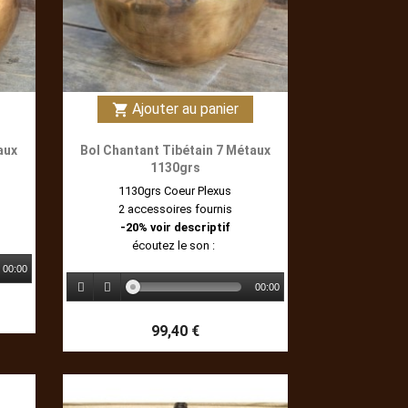
Ajouter au panier
shopping_cart
aux
Bol Chantant Tibétain 7 Métaux
1130grs
1130grs Coeur Plexus
2 accessoires fournis
-20% voir descriptif
écoutez le son :
00:00
00:00
99,40 €