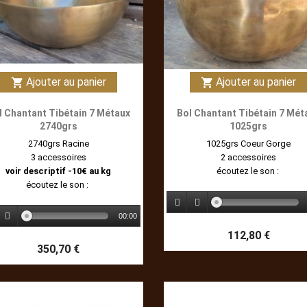
Ajouter au panier
Ajouter au panier
shopping_cart
shopping_cart
l Chantant Tibétain 7 Métaux
Bol Chantant Tibétain 7 Mét
2740grs
1025grs
2740grs Racine
1025grs Coeur Gorge
3 accessoires
2 accessoires
voir descriptif -10€ au kg
écoutez le son :
écoutez le son :
00:00
112,80 €
350,70 €