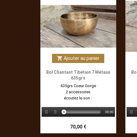
Ajouter au panier
shopping_cart
Bol Chantant Tibétain 7 Métaux
Bo
635grs
635grs Coeur Gorge
2 accessoires
écoutez le son :
00:00
70,00 €