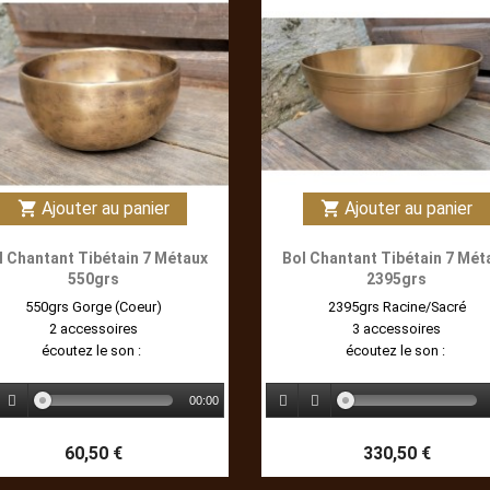
Ajouter au panier
Ajouter au panier
shopping_cart
shopping_cart
l Chantant Tibétain 7 Métaux
Bol Chantant Tibétain 7 Mét
550grs
2395grs
550grs Gorge (Coeur)
2395grs Racine/Sacré
2 accessoires
3 accessoires
écoutez le son :
écoutez le son :
00:00
60,50 €
330,50 €