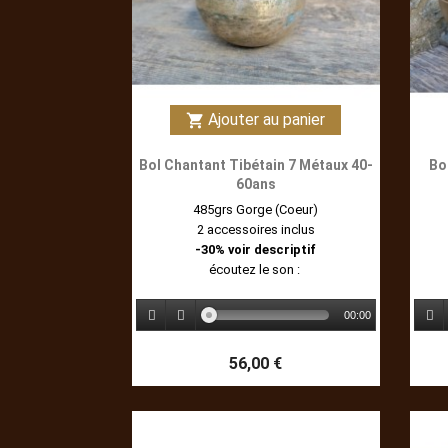
Ajouter au panier
shopping_cart
Bol Chantant Tibétain 7 Métaux 40-
Bo
60ans
485grs Gorge (Coeur)
2 accessoires inclus
-30% voir descriptif
écoutez le son :
00:00
56,00 €