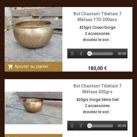
Bol Chantant Tibétain 7
Métaux 170-200ans
425grs Coeur/Gorge
2 accessoires
écoutez le son :
00:00
shopping_cart
Ajouter au panier
180,00 €
Bol Chantant Tibétain 7
Métaux 420grs
420grs Gorge 3ème Oeil
2 accessoires
écoutez le son :
00:00