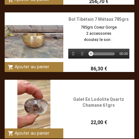
256,70 €
Bol Tibétain 7 Métaux 785grs
785grs Coeur Gorge
2 accessoires
écoutez le son :
00:00
shopping_cart
Ajouter au panier
86,30 €
Galet En Lodolite Quartz
Chamane 61grs
22,00 €
shopping_cart
Ajouter au panier