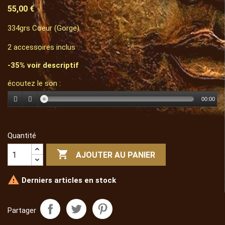
55,00 €
334grs Coeur (Gorge)
2 accessoires inclus
-35% voir descriptif
écoutez le son :
00:00
Quantité

AJOUTER AU PANIER

Derniers articles en stock
Partager