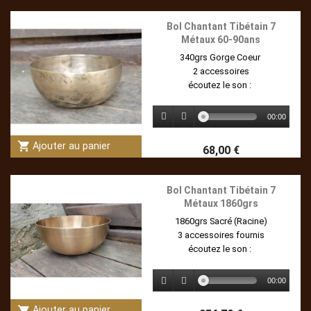
Bol Chantant Tibétain 7
Métaux 60-90ans
340grs Gorge Coeur
2 accessoires
écoutez le son :
00:00
shopping_cart
Ajouter au panier
68,00 €
Bol Chantant Tibétain 7
Métaux 1860grs
1860grs Sacré (Racine)
3 accessoires fournis
écoutez le son :
00:00
shopping_cart
Ajouter au panier